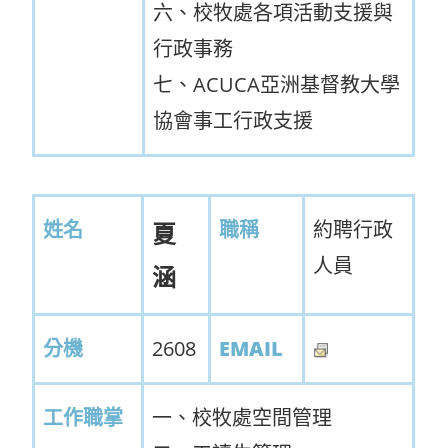
六、校牧處各項活動支援與
行政事務
七、ACUCA亞洲基督教大學
協會事工行政支援
姓名
職稱
約聘行政
夏
人員
涵
分機
2608
EMAIL
工作職掌
一、校牧處空間管理