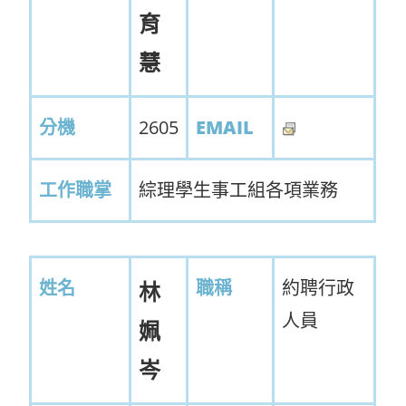
育
慧
分機
2605
EMAIL
工作職掌
綜理學生事工組各項業務
姓名
職稱
約聘行政
林
人員
姵
岑